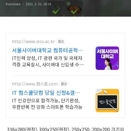
Kamilake
2021. 3. 21. 18:16
http://www.iscu.ac.kr
광고
서울사이버대학교 컴퓨터공학과
2026 가을학기 신편입생
IT인력 양성, IT 관련 국가 및 국제자
격증 교육실시, 사이버대 신입생 수 1
위 장학금 지급 1위, 학사 석사 박사
온라인복수학위까지
http://www.컴스쿨.com
광고
IT 컴스쿨닷컴 당일 신청&결제
시 기프티콘!
IT 인강만으로 합격가능, 단기완성,
무한반복 전 강좌 스마트폰 학습가능
336x280(권장), 300x250(권장), 250x250, 200x200 크기의