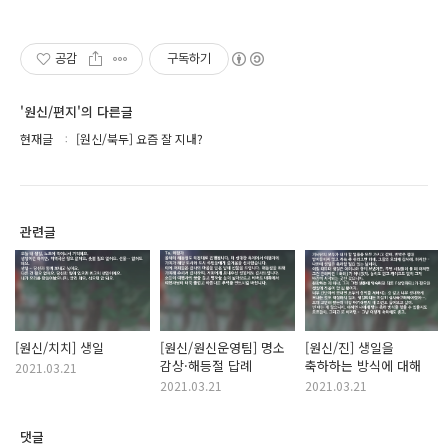
공감
구독하기
'원신/편지'의 다른글
현재글
[원신/북두] 요즘 잘 지내?
관련글
[원신/치치] 생일
[원신/원신운영팀] 명소
[원신/진] 생일을
감상·해등절 답례
축하하는 방식에 대해
2021.03.21
2021.03.21
2021.03.21
댓글