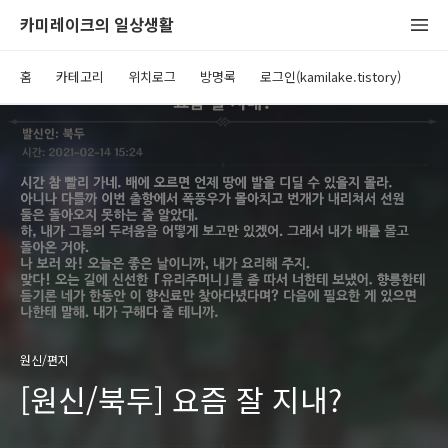
카미레이크의 일상생활
홈
카테고리
위치로그
방명록
로그인(kamilake.tistory)
원신/편지
[원신/북두] 요즘 잘 지내?