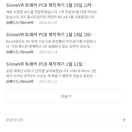
PCB에만 제공됩니다. 눈에 띄는 큰 변경점으로는 Type-C 단자
ESP8266 5V Tolerant? The ESP8266 is the r..
SlimeVR 트래커 PCB 제작하기 1월 15일 (2차
채용이 있습니다. 평범한 충전기와 C to A USB 케이블은 물론
주문하기)
새로 수정한 보드를 주문하겠습니다. 1차 주문과 별 다른 차이는
C to C PD 전용 케이블에서도 5V를 트리거해서 작동할 수 있도
없습니다. 6이 출시되었지만 여전히 KiCad 5를 사용중입니다.
록 제작되었습니다. 전원 연결 및 충전, 데이터 전송,설정,디버
KiCad에서 JLCPCB 설정과 맞게
그,펌웨어 업데이트 모두 저 단일 포트로 해결됩니다. (그러기 위
임베디드/SlimeVR
2022.01.16
Gerber(Drill,Map),CPL,BOM 파일을 생성해주면 됩니다. 그리
해서는 부팅 시 버튼을 눌러줘야 하지만요) 나의 실력을 믿고 무
고 jlcpcb.com에 파일을 업로드하고 주문합니다. PCB에 관심
지성으로 바로 전원을 연결했습니다. (따라하지 마세요!) 전작과
SlimeVR 트래커 PCB 제작하기 1월 14일 (3D
이 있으시다면 jlcpcb.com/KOR 링크를 통해 JLCPCB에 가입
마찬가..
모델 생성과 부품 배치 정리)
Kicad에서는 3D 뷰어 기능으로 완성품의 미리보기를 지원합니
하고 최대 54달러 쿠폰을 발급받으세요 :) PCB Prototype &
다. 가끔 패드만 존재하고 3D 모델링이 없는 도면이 있는데, 직
PCB Fabrication Manufacturer - JLCPCB PCB 생산에 대한
접 그려넣으면 됩니다. 회전이나 배치, 치수, 단위를 생각하지 말
전반적인 신뢰는 JLCPCB가 한국 전자 엔지니어들을 연결하고
임베디드/SlimeVR
2022.01.14
고 자신이 원하는 기준으로 실물과 같게 만들어주시면 됩니다.
하드웨어 커뮤니티에 기여하며 고객 가치를 창출할 수 있도록 합
다 만들었으면 STEP 또는 VRML(*.wrl)로 저장해서 적당히 원
니다. 이제 한국 고객님은 PCB 주문 전..
SlimeVR 트래커 PCB 제작하기 1월 11일
하는 데 가져다둡니다. 저는 시스템 기본경로인 C:\Program
(Type-C 단자 추가)
요즘 대세인 USB-C 단자를 넣어보겠습니다. USB-B Micro 5핀
Files\KiCad\share\kicad\modules\packages3d\Connect
에서 쓰이는 4가닥이 나오는 게 목표기 떄문에 사실상 포트만 바
or_USB.3dshapes를 사용했습니다. 여기 두면 자신 외에는 아
꾸는 거지만 PD 어댑터를 트리거링하거나 전류 제한을 걸고, 거
무도 실물을 보지 못하고 업데이트 시 사라지기 때문에 왠만하면
임베디드/SlimeVR
2022.01.12
꾸로 꽂아도 작동이 되야하는 등 조건이 조금 까다롭습니다. 참
프로젝트 속에 저장해주세요. 수정할 풋프린트를 선택하고 E키
고로 라이브러리 중 리셉터클 붙어있는 단자는 뒤집어져 있는 단
로 속성에 들어가면 3D Settings라는..
자도 전부 연결해야 합니다. 기존 2.0 단자에서 3.0 단자로 변경
더보기
한 모습입니다. 3.0은 단자 그림이 굉장히 큽니다. 같은 칸 안에
어떻게든 끼워넣는데는 성공했어요. 그런데 단자 심볼만 큰 게
아니라... 진짜 단자도 큽니다....같은 자리에 넣을 수 없어요...ㅋ
ㅋ 전부 분해했어요 ㅠㅁㅠ 얼추 결선은 마친 것 같습니다 :) 공
관련사이트
간이 부족해 틈새에 끼워넣은 게 좀 늘었습니다. 그리고 상단에..