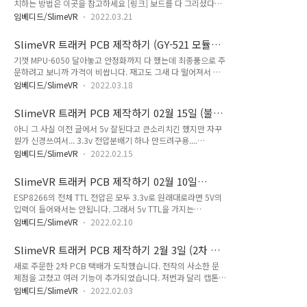
치하는 방법은 이곳을 참고하세요 [링크] 보드를 다 그리셨다면
결하는 일을 줄일 수 있습니다.(배터리 쪽은 전선 색깔로 구분할
플로팅 메뉴를 사용하는 대신 저장하고 나와주시면 됩니다. 프로
수 있습니다) 납땜을 반대로 하면 될 뿐인데 왜 회로를 수정하느
임베디드/SlimeVR
2022.03.21
젝트 폴더에서 명령 창을 실행하고 Kikit 명령을 실행해 보드를
냐고요? 이번에 JLCPCB에서 수많은 THT 부품들을 SMT 어샘
완성합니다. kikit fab jlcpcb --assembly --schematic
블리에서 조립할 수 있도록 부품 라이브러리에 커넥터와 같은 붙
SlimeVR 트래커 PCB 제작하기 (GY-521 모듈
./youngju.kicad_sch --ignore
이기 힘든 파츠가 잔뜩 ..
사용하기)
기껏 MPU-6050 달아놓고 안정화까지 다 했는데 최종품으로 주
U8,U3,R20,R21,C16,C12,C11,R12,R11,BT1,J1,J2,J3,J4,J
문하려고 보니까 가격이 비쌉니다. 재고도 그새 다 떨어져서 이
5 --no-drc ./youngju.kicad_pcb ./fab 저 같은 경우는 이러
젠 주문도 못해요 ............ 이제와서 어쩔 도리가 없습니다. 다른
한 명령을 사용했습니다. 뜻은 대략... KiKit으로 제조 jlcpcb가
임베디드/SlimeVR
2022.03.18
거 써야죠. 6050이 신품 칩은 비싸지만 카피칩은 되게 저렴한
권장하는 포맷으로 --SMT 조립도 포함 --회로도 파일은 ./yo..
모듈로 알리익스프레스나 국내 마켓 등지에 GY-521이라는 이
SlimeVR 트래커 PCB 제작하기 02월 15일 (불안
름으로 판매중입니다. GY-621은 6050에서 전원과 i2c 마스터/
해서 3.3v 전압 분배기...)
아니 그 사실 이전 글에서 5v 잘된다고 큰소리치긴 했지만 자꾸
슬레이브, 그리고 주소 인터럽트 핀을 뽑아놓은 보드입니다. 보
뭔가 신경쓰여서... 3.3v 전압분배기 하나 만드려구용....
드에 구동에 필요한 모든 회로와 레귤레이터가 붙어있기에 5v
https://electronics.stackexchange.com/questions/18616
아두이노에서 곧바로 사용할 수도 있어요. 무엇보다 이 카피칩은
임베디드/SlimeVR
2022.02.15
8/how-to-convert-uart-voltage-from-5v-to-3-3v how to
정품보다 8배 저렴합니다. 전체 보드 조립 세트보다 저 칩 하나
convert UART voltage from 5v to 3.3v? I have
가 더 비싸니 이거..... BMI160,QMI8610 또는 ICM..
SlimeVR 트래커 PCB 제작하기 02월 10일
PIC18F4455 connected to spark core wifi chip. I send
(ESP UART 5V 직연결 도전)
ESP8266의 전체 TTL 전압은 모두 3.3v로 원래대로라면 5V의
data from PIC18F4455 to the spark core by using UART.
입력이 들어와서는 안됩니다. 그래서 5v TTL을 가지는
The problem is the output data of pic18f4455 equals to
UART/SPI/I2C 주변기기를 연결하는 것은 사실 데이터시트 위
5v, and the s..
임베디드/SlimeVR
2022.02.10
반이 되겠습니다. 하지만 Wemos 초보자가 실수로 연결하거나
전문가라도 귀차니즘에 의해 그냥 연결하는 경우가 많았고 이는
SlimeVR 트래커 PCB 제작하기 2월 3일 (2차 택
실로 문제없이 작동했습니다.
배 도착)
새로 주문한 2차 PCB 택배가 도착했습니다. 전작의 사소한 문
https://hackaday.com/2016/07/28/ask-hackaday-is-
제점을 고쳤고 여러 기능이 추가되었습니다. 저번과 달리 캡톤테
the-esp8266-5v-tolerant/?
이프로 이어서 보내주셨네요..! JLCPCB는 SMT 어셈블리를 주
fbclid=IwAR3QPM43E9xoerNzXxveElMy08zfzHvtbQ8p5
임베디드/SlimeVR
2022.02.03
문하면 항상 저런 수동 포장에 보내줍니다. 진공포장은 단품
pJ1lQCjbt2jX5tOmsnORg0 Ask Hackaday: Is The