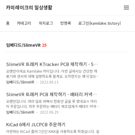
카미레이크의 일상생활
홈
카테고리
위치로그
방명록
로그인(kamilake.tistory)
임베디드/SlimeVR
25
SlimeVR 트래커 KTracker PCB 제작하기 - 5차
주문 도착했습니다.
오랜만이에요 Kamilake 카미입니다. 이번 글에서는 간단한 개
봉기와 센서에 대해 설명하도록 할게요. 도착한지는 꽤 되었는데
시간이 없어서 확인도 못해보다가 이제야 글을 쓰게 되었습니다
임베디드/SlimeVR
2022.08.13
ㅠㅠ SlimeVR 트래커 PCB JLCPCB에서 주문하기
(https://kamilake.com/565) 오늘은 이전에 만들었던 회로들
SlimeVR 트래커 PCB 제작하기 - 배터리 커넥터
을 주문해보도록 할게요 PCB 파일 업로드
와 SMT 어셈블리 준비
오랜만입니다. 여러 일로 바빠서 한동안 글을 못 썼네요ㅠ 마지
https://cart.jlcpcb.com/quote? 페이지로 이동해서 먼저 위
막 주문입니다. 자주 주문하는 배터리 제조업체가 배터리 커넥터
파일을 올려줍니다. 사양 선택 Gerber 파일을.. kamilake.com
의 극성을 바꾸게 되면서 중대한 문제가 생겼기에 배터리 극성을
위에서 회로들을 주문한 게 드디어 택배로 도착했어요 저번에 주
임베디드/SlimeVR
2022.06.29
뒤집어야 했습니다. 새 주문에서는 커넥터를 세로로 세우고 + -
문한 회로와 크게 다르지 않지만 이번에는 QMC5883L 마그네
극성을 반대로 결선하도록 할게요. 이전 배터리와 같은 커넥터에
토미터와 정품 6050/6500 IMU를 장착하게 되었습니다. ..
KiCad 6에서 JLCPCB 주문하기
다른 극성을 가진 커넥터를 만들었기 때문에 매우 매우 조심해야
이번에는 KiCad 플러그인인 KiKit을 사용하도록 하겠습니다. 설
합니다. 위처럼 배터리 극성을 실크스크린에 인쇄해두면 잘못 연