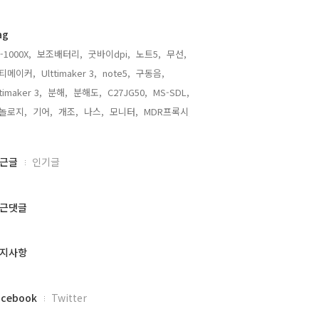
ag
-1000X,
보조배터리,
굿바이dpi,
노트5,
무선,
티메이커,
Ulttimaker 3,
note5,
구동음,
timaker 3,
분해,
분해도,
C27JG50,
MS-SDL,
놀로지,
기어,
개조,
나스,
모니터,
MDR프록시,
근글
인기글
근댓글
지사항
acebook
Twitter