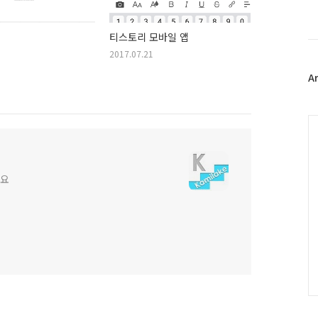
스
북
트
티스토리 모바일 앱
위
2017.07.21
터
플
A
러
그
인
C
게요