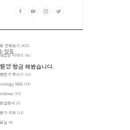
류 전체보기
(425)
수 있죠
데없는 이야기
(41)
ndroid
(6)
듣고 방금 해봤습니다.
쩡한거 뿌시기
(15)
ynology NAS
(19)
indows
(15)
용설명서
(3)
봉기·리뷰
(12)
자료실
(4)