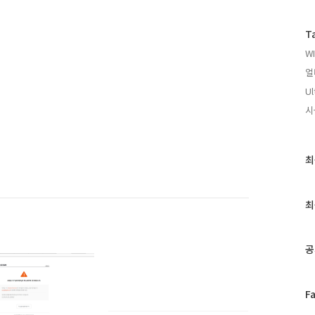
T
WI
얼
Ul
시
최
최
근
글
과
최
인
기
글
공
페
F
이