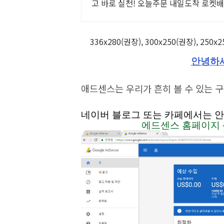
고 바로 실천! 오늘주문 내일도착 로켓
336x280(권장), 300x250(권장), 25
안녕하
애드센스는 우리가 흔히 볼 수 있는 구
네이버 블로그 또는 카페에서는 안
에드센스 홈페이지 