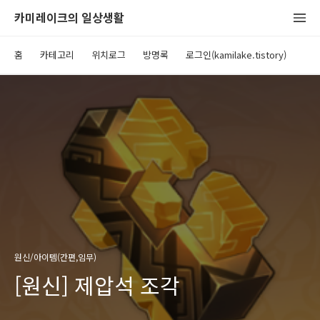
카미레이크의 일상생활
홈
카테고리
위치로그
방명록
로그인(kamilake.tistory)
원신/아이템(간편,임무)
[원신] 제압석 조각