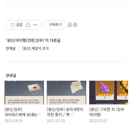
공감
구독하기
'원신/아이템(간편,임무)'의 다른글
현재글
[원신] 제압석 조각
관련글
[원신/임무]
[원신/임무] 공지사항이
[원신] 그윽한 피 (임무
사이러스에게 보내는
적힌 종이 / 옛
아이템)
편지
영업허가증 / 출항 신청
2021.04.10
2021.03.25
2021.03.21
허가 서류 / 영업장 등록
및 영업 안전 서약서