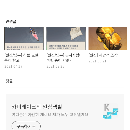
관련글
[원신/임무] 허브 오일·
[원신/임무] 공지사항이
[원신] 제압석 조각
특제 향고
적힌 종이 / 옛
2021.03.21
영업허가증 / 출항 신청
2021.04.17
2021.03.25
허가 서류 / 영업장 등록
및 영업 안전 서약서
댓글
카미레이크의 일상생활
여러분은 가만히 계세요 제가 모두 고장낼게요
구독하기